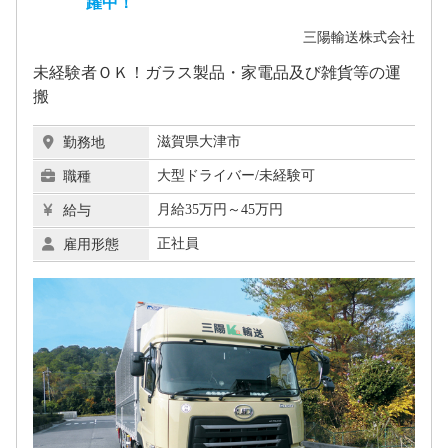
躍中！
三陽輸送株式会社
未経験者ＯＫ！ガラス製品・家電品及び雑貨等の運
搬
滋賀県大津市
勤務地
大型ドライバー/未経験可
職種
月給35万円～45万円
給与
正社員
雇用形態