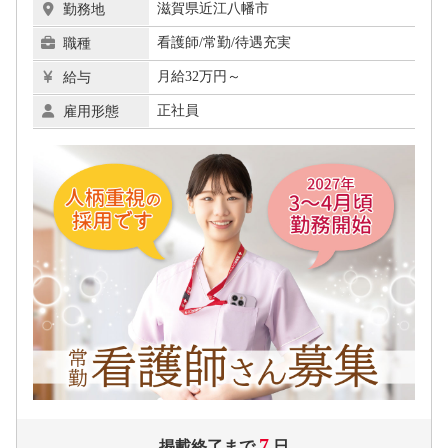
滋賀県近江八幡市
勤務地
看護師/常勤/待遇充実
職種
月給32万円～
給与
正社員
雇用形態
7
掲載終了まで
日