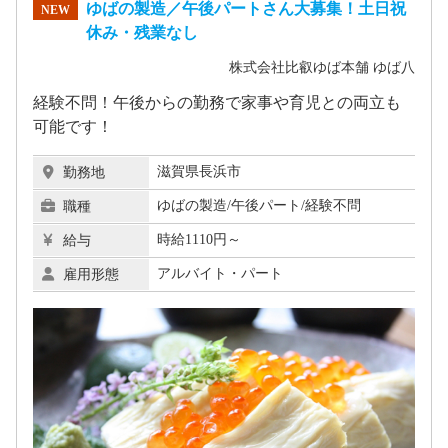
ゆばの製造／午後パートさん大募集！土日祝
NEW
休み・残業なし
株式会社比叡ゆば本舗 ゆば八
経験不問！午後からの勤務で家事や育児との両立も
可能です！
滋賀県長浜市
勤務地
ゆばの製造/午後パート/経験不問
職種
時給1110円～
給与
アルバイト・パート
雇用形態