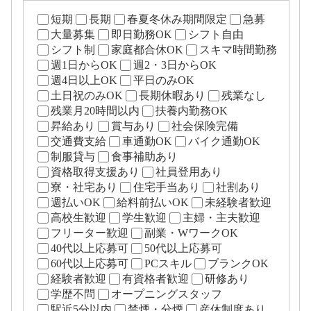
短期
長期
春夏冬休み期間限定
急募
大量募集
即日勤務OK
シフト自由
シフト制
家庭都合休OK
スキマ時間勤務
週1日からOK
週2・3日からOK
週4日以上OK
平日のみOK
土日祝のみOK
長期休暇あり
残業なし
残業月20時間以内
扶養内勤務OK
昇給あり
賞与あり
社会保険完備
交通費支給
車通勤OK
バイク通勤OK
制服貸与
食事補助あり
資格取得支援あり
社員登用あり
寮・社宅あり
住宅手当あり
社割あり
週払いOK
給料前払いOK
未経験者歓迎
高校生歓迎
学生歓迎
主婦・主夫歓迎
フリーター歓迎
副業・WワークOK
40代以上応募可
50代以上応募可
60代以上応募可
PCスキル
ブランクOK
経験者歓迎
有資格者歓迎
研修あり
学歴不問
オープニングスタッフ
駅近5分以内
禁煙・分煙
産休制度あり