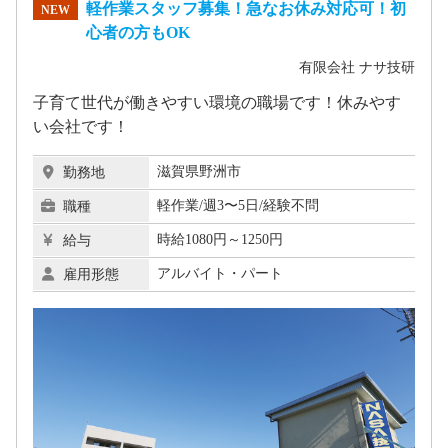
軽作業スタッフ募集！急なお休み対応可！初
NEW
心者の方もOK
有限会社 ナサ技研
子育て世代が働きやすい環境の職場です！休みやす
い会社です！
滋賀県野洲市
勤務地
軽作業/週3〜5日/経験不問
職種
時給1080円～1250円
給与
アルバイト・パート
雇用形態