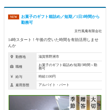
お菓子のギフト箱詰め／短期／1日3時間から
NEW
勤務可
京竹風庵有限会社
14時スタート！午後の空いた時間を有効活用しませ
んか
滋賀県野洲市
勤務地
お菓子のギフト箱詰め/短期/3時間～勤
職種
務可
時給1100円
給与
アルバイト・パート
雇用形態