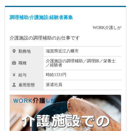
調理補助/介護施設/経験者募集
WORK介護しが
介護施設の調理補助のお仕事です
滋賀県近江八幡市
勤務地
介護施設の調理補助／調理師／栄養士
職種
／経験者
時給1331円
給与
派遣社員
雇用形態